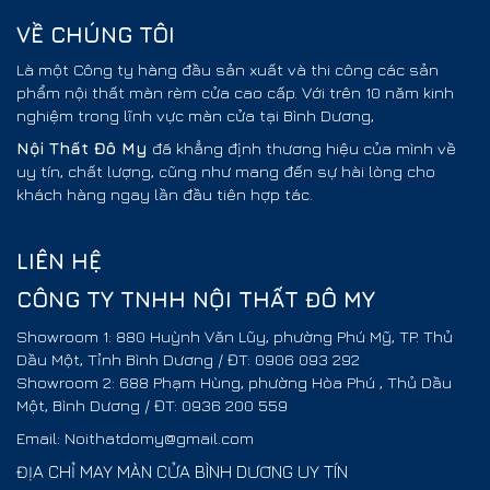
VỀ CHÚNG TÔI
Là một Công ty hàng đầu sản xuất và thi công các sản
phẩm nội thất màn rèm cửa cao cấp. Với trên 10 năm kinh
nghiệm trong lĩnh vực màn cửa tại Bình Dương,
Nội Thất
Đô My
đã khẳng định thương hiệu của mình về
uy tín, chất lượng, cũng như mang đến sự hài lòng cho
khách hàng ngay lần đầu tiên hợp tác.
LIÊN HỆ
CÔNG TY TNHH NỘI THẤT ĐÔ MY
Showroom 1: 880 Huỳnh Văn Lũy, phường Phú Mỹ, TP. Thủ
Dầu Một, Tỉnh Bình Dương / ĐT: 0906 093 292
Showroom 2: 688 Phạm Hùng, phường Hòa Phú , Thủ Dầu
Một, Bình Dương / ĐT: 0936 200 559
Email: Noithatdomy@gmail.com
ĐỊA CHỈ MAY MÀN CỬA BÌNH DƯƠNG UY TÍN