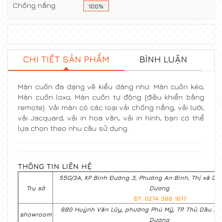
Chống nắng
100%
CHI TIẾT SẢN PHẨM
BÌNH LUẬN
Màn cuốn đa dạng về kiểu dáng như: Màn cuốn kéo,
Màn cuốn loxo, Màn cuốn tự động (điều khiển bằng
remote). Vải màn có các loại vải chống nắng, vải lưới,
vải Jacquard, vải in hoa văn, vải in hình, bạn có thể
lựa chọn theo nhu cầu sử dụng.
THÔNG TIN LIÊN HỆ
55G/3A, KP Bình Đường 3, Phường An Bình, Thị xã Dĩ A
Trụ sở
Dương
ĐT: 0274 388 1617
880 Huỳnh Văn Lũy, phường Phú Mỹ, TP. Thủ Dầu Mộ
showroom
Dương