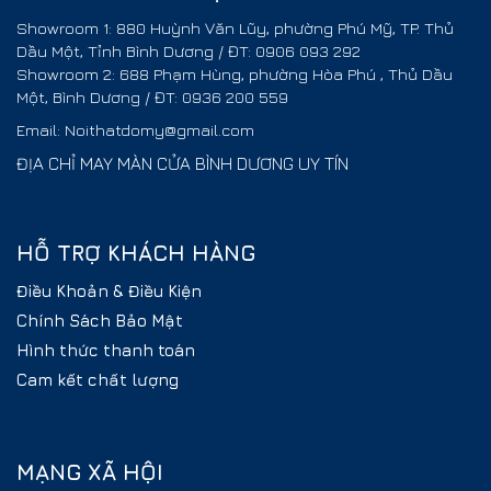
Showroom 1: 880 Huỳnh Văn Lũy, phường Phú Mỹ, TP. Thủ
Dầu Một, Tỉnh Bình Dương / ĐT: 0906 093 292
Showroom 2: 688 Phạm Hùng, phường Hòa Phú , Thủ Dầu
Một, Bình Dương / ĐT: 0936 200 559
Email: Noithatdomy@gmail.com
ĐỊA CHỈ MAY MÀN CỬA BÌNH DƯƠNG UY TÍN
HỖ TRỢ KHÁCH HÀNG
Điều Khoản & Điều Kiện
Chính Sách Bảo Mật
Hình thức thanh toán
Cam kết chất lượng
MẠNG XÃ HỘI