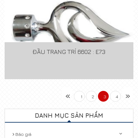
ĐẦU TRANG TRÍ 6602 : E73
«
»
1
2
3
4
DANH MỤC SẢN PHẨM
Báo giá