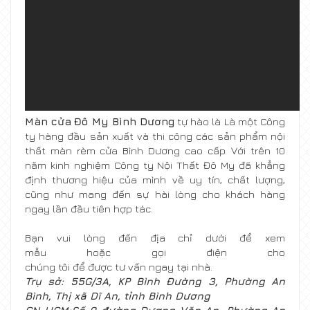
Màn c
ửa
Đ
ô My B
ình D
ương
tự hào là Là một Công
ty hàng đầu sản xuất và thi công các sản phẩm nội
thất màn rèm cửa Bình Dương cao cấp. Với trên 10
năm kinh nghiệm Công ty Nội Thất Đô My đã khẳng
định thương hiệu của mình về uy tín, chất lượng,
cũng như mang đến sự hài lòng cho khách hàng
ngay lần đầu tiên hợp tác.
Bạn vui lòng đến địa chỉ dưới để xem
mẫu hoặc gọi điện cho
chúng tôi để được tư vấn ngay tại nhà.
Tr
ụ sở: 55G/3A, KP Bình Đường 3, Phường An
Bình, Thị xã Dĩ An, tỉnh Bình Dương