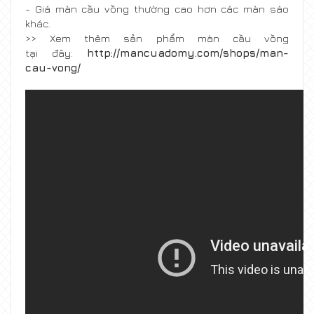
- Giá màn cầu vồng thường cao hơn các màn sáo
khác.
>> Xem thêm sản phẩm màn cầu vồng
tại đây:
http://mancuadomy.com/shops/man-
cau-vong/