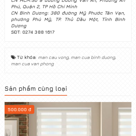
CN HCM:S
ố 9 đường Dương Văn An, Phường An
Phú, Quận 2, TP Hồ Chí Minh
CN Bình D
ương: 380 đường Mỹ Phước Tân Vạn,
phường Phú Mỹ, TP. Thủ Dầu Một, Tỉnh Bình
Dương
S
ĐT: 0274 388 1617
Từ khóa:
man cau vong
,
man cua binh duong
,
man cua van phong
Sản phẩm cùng loại
500.000 đ