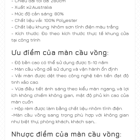
- Chiều dài tối đa: 280cm
- Xuất xứ:Australia
- Mức độ cản sáng: 80%
- Chất liệu vải: 100% Polyester
- Chất liệu khung: Nhôm sơn tĩnh điện màu trắng
- Kích thước: Đo theo kích thước thực tế khung cửa
tại công trình
Ư
u
đ
i
ể
m c
ủ
a m
à
n c
ầ
u v
ồ
ng:
- Độ bền cao có thể sử dụng được 5-10 năm
- Màn cầu vồng dễ sử dụng và vận hành ổn định
- Vải màn được dệt theo công nghệ tiên tiến đạt độ
tinh xảo cao.
- Vừa điều tiết ánh sáng theo kiểu màn ngang, và lợi
ích không chiếm không gian, mật độ phủ kín cao của
màn cuốn
- Hộp rèm được làm bằng chất liệu nhôm tĩnh điện.
-Màn cầu vồng sang trọng phù hợp với không gian
như biệt thự, phòng khách, khách sạn,..
Nh
ượ
c
đ
i
ể
m c
ủ
a m
à
n c
ầ
u v
ồ
ng: