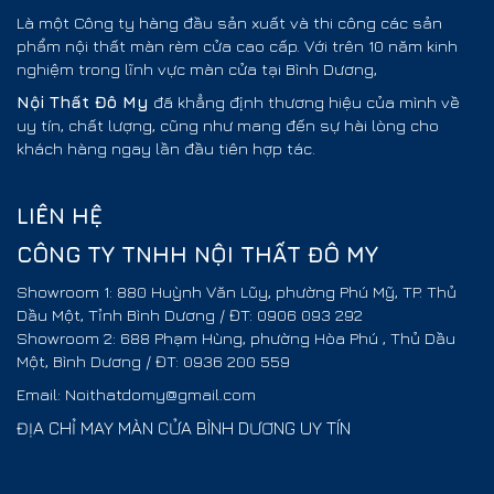
Là một Công ty hàng đầu sản xuất và thi công các sản
phẩm nội thất màn rèm cửa cao cấp. Với trên 10 năm kinh
nghiệm trong lĩnh vực màn cửa tại Bình Dương,
Nội Thất
Đô My
đã khẳng định thương hiệu của mình về
uy tín, chất lượng, cũng như mang đến sự hài lòng cho
khách hàng ngay lần đầu tiên hợp tác.
LIÊN HỆ
CÔNG TY TNHH NỘI THẤT ĐÔ MY
Showroom 1: 880 Huỳnh Văn Lũy, phường Phú Mỹ, TP. Thủ
Dầu Một, Tỉnh Bình Dương / ĐT: 0906 093 292
Showroom 2: 688 Phạm Hùng, phường Hòa Phú , Thủ Dầu
Một, Bình Dương / ĐT: 0936 200 559
Email: Noithatdomy@gmail.com
ĐỊA CHỈ MAY MÀN CỬA BÌNH DƯƠNG UY TÍN