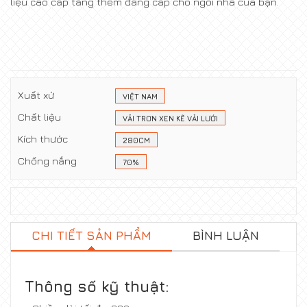
liệu cao cấp tăng thêm đẳng cấp cho ngôi nhà của bạn.
Xuất xứ
VIỆT NAM
Chất liệu
VẢI TRƠN XEN KẼ VẢI LƯỚI
Kích thước
280CM
Chống nắng
70%
CHI TIẾT SẢN PHẨM
BÌNH LUẬN
Thông s
ố
k
ỹ
thu
ậ
t: