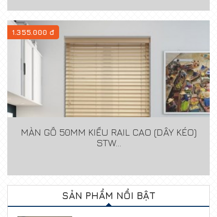
1.355.000 đ
MÀN GỖ 50MM KIỂU RAIL CAO (DÂY KÉO)
STW...
SẢN PHẨM NỔI BẬT