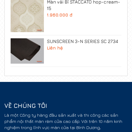
Màn vải Bỉ STACCATO hop-cream-
15
1.960.000 đ
SUNSCREEN 3-N SERIES SC 2734
Liên hệ
VỀ CHÚNG TÔI
Là một Công ty hàng đầu sản xuất và thi công các sản
phẩm nội thất màn rèm cửa cao cấp. Với trên 10 năm kinh
nghiệm trong lĩnh vực màn cửa tại Bình Dương,