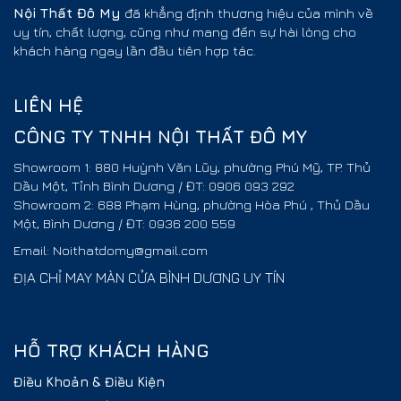
Nội Thất
Đô My
đã khẳng định thương hiệu của mình về
uy tín, chất lượng, cũng như mang đến sự hài lòng cho
khách hàng ngay lần đầu tiên hợp tác.
LIÊN HỆ
CÔNG TY TNHH NỘI THẤT ĐÔ MY
Showroom 1: 880 Huỳnh Văn Lũy, phường Phú Mỹ, TP. Thủ
Dầu Một, Tỉnh Bình Dương / ĐT: 0906 093 292
Showroom 2: 688 Phạm Hùng, phường Hòa Phú , Thủ Dầu
Một, Bình Dương / ĐT: 0936 200 559
Email: Noithatdomy@gmail.com
ĐỊA CHỈ MAY MÀN CỬA BÌNH DƯƠNG UY TÍN
HỖ TRỢ KHÁCH HÀNG
Điều Khoản & Điều Kiện