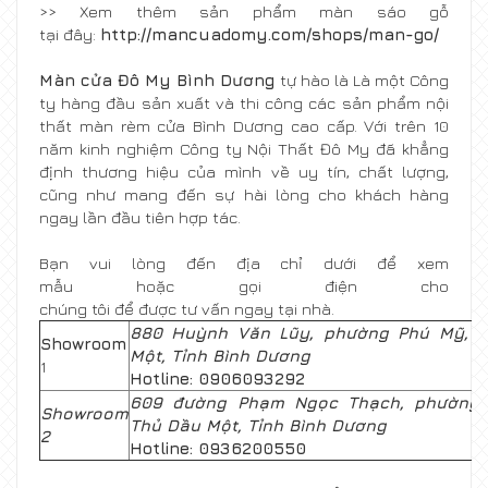
>> Xem thêm sản phẩm màn sáo gỗ
tại đây:
http://mancuadomy.com/shops/man-go/
Màn cửa Đô My Bình Dương
tự hào là Là một Công
ty hàng đầu sản xuất và thi công các sản phẩm nội
thất màn rèm cửa Bình Dương cao cấp. Với trên 10
năm kinh nghiệm Công ty Nội Thất Đô My đã khẳng
định thương hiệu của mình về uy tín, chất lượng,
cũng như mang đến sự hài lòng cho khách hàng
ngay lần đầu tiên hợp tác.
Bạn vui lòng đến địa chỉ dưới để xem
mẫu hoặc gọi điện cho
chúng tôi để được tư vấn ngay tại nhà.
880 Huỳnh Văn Lũy, phường Phú Mỹ, T
Showroom
Một, Tỉnh Bình Dương
1
Hotline: 0906093292
609
đường
Phạm Ngọc Thạch,
phườn
Showroom
Thủ Dầu Một,
Tỉnh
Bình Dương
2
Hotline: 0936200550