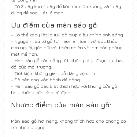
- Có 2 dây kéo: 1 dây để kéo rèm lên xuống và 1 dây
dùng để xoay lật lá màn
Ưu điểm của màn sáo gỗ:
- Có thể xoay lật lá 180 độ giúp điều chỉnh ánh sáng.
- Nguyên liệu từ gỗ tự nhiên an toàn với sức khỏe
con người, gần gũi với thiên nhiên và làm căn phòng
mát mẻ hơn.
- Màn sáo gỗ cản nắng tốt, chống chịu được sự thay
đổi của môi trường.
- Tiết kiệm không gian, dễ dàng vệ sinh
- Độ bền cao, vận hành dễ dàng
- Màn sáo gỗ đặc biệt thích hợp với khung cửa gỗ
hay những cửa kính cố định.
Nhược điểm của màn sáo gỗ:
Màn sáo gỗ hơi nặng, không thích hợp cho phòng có
trẻ nhỏ sử dụng.