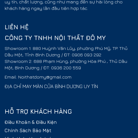
uy tín, chất lượng, cũng như mang đến sự hài lòng cho
khách hàng ngay lần đầu tiên hợp tác.
LIÊN HỆ
CÔNG TY TNHH NỘI THẤT ĐÔ MY
Showroom 1: 880 Huỳnh Văn Lũy, phường Phú Mỹ, TP. Thủ
Dầu Một, Tỉnh Bình Dương / ĐT: 0906 093 292
Showroom 2: 688 Phạm Hùng, phường Hòa Phú , Thủ Dầu
Một, Bình Dương / ĐT: 0936 200 559
Email: Noithatdomy@gmail.com
ĐỊA CHỈ MAY MÀN CỬA BÌNH DƯƠNG UY TÍN
HỖ TRỢ KHÁCH HÀNG
Điều Khoản & Điều Kiện
Chính Sách Bảo Mật