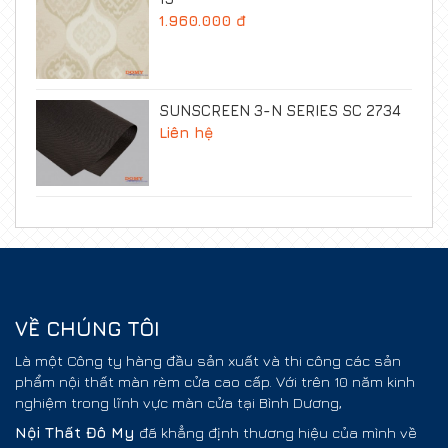
1.960.000 đ
SUNSCREEN 3-N SERIES SC 2734
Liên hệ
VỀ CHÚNG TÔI
Là một Công ty hàng đầu sản xuất và thi công các sản
phẩm nội thất màn rèm cửa cao cấp. Với trên 10 năm kinh
nghiệm trong lĩnh vực màn cửa tại Bình Dương,
Nội Thất
Đô My
đã khẳng định thương hiệu của mình về