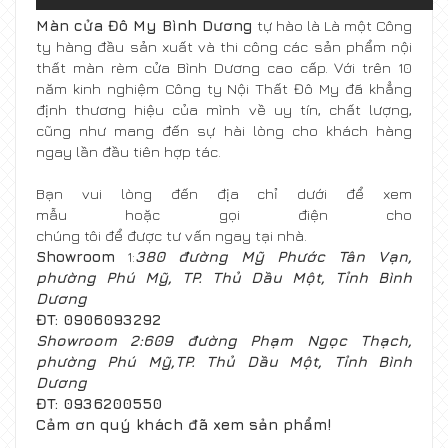
Màn cửa Đô My Bình Dương
tự hào là Là một Công
ty hàng đầu sản xuất và thi công các sản phẩm nội
thất màn rèm cửa Bình Dương cao cấp. Với trên 10
năm kinh nghiệm Công ty Nội Thất Đô My đã khẳng
định thương hiệu của mình về uy tín, chất lượng,
cũng như mang đến sự hài lòng cho khách hàng
ngay lần đầu tiên hợp tác.
Bạn vui lòng đến địa chỉ dưới để xem
mẫu hoặc gọi điện cho
chúng tôi để được tư vấn ngay tại nhà.
Showroom
1:
380 đường Mỹ Phước Tân Vạn,
phường Phú Mỹ, TP. Thủ Dầu Một, Tỉnh Bình
Dương
ĐT: 0906093292
Showroom 2:609
đường
Phạm Ngọc Thạch,
phường
Phú Mỹ,
TP.
Thủ Dầu Một,
Tỉnh
Bình
Dương
ĐT: 0936200550
Cảm ơn quý khách đã xem sản phẩm!