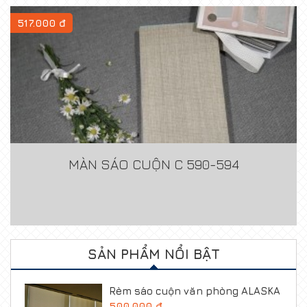
517.000 đ
MÀN SÁO CUỘN C 590-594
SẢN PHẨM NỔI BẬT
Rèm sáo cuộn văn phòng ALASKA
500.000 đ