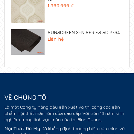
1.960.000 đ
SUNSCREEN 3-N SERIES SC 2734
Liên hệ
VỀ CHÚNG TÔI
Là một Công ty hàng đầu sản xuất và thi công các sản
phẩm nội thất màn rèm cửa cao cấp. Với trên 10 năm kinh
nghiệm trong lĩnh vực màn cửa tại Bình Dương,
Nội Thất
Đô My
đã khẳng định thương hiệu của mình về