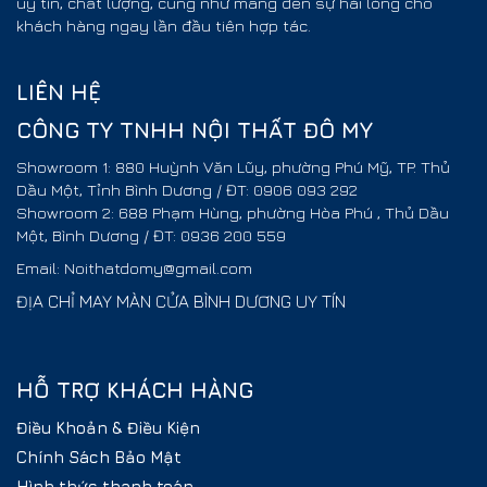
uy tín, chất lượng, cũng như mang đến sự hài lòng cho
khách hàng ngay lần đầu tiên hợp tác.
LIÊN HỆ
CÔNG TY TNHH NỘI THẤT ĐÔ MY
Showroom 1: 880 Huỳnh Văn Lũy, phường Phú Mỹ, TP. Thủ
Dầu Một, Tỉnh Bình Dương / ĐT: 0906 093 292
Showroom 2: 688 Phạm Hùng, phường Hòa Phú , Thủ Dầu
Một, Bình Dương / ĐT: 0936 200 559
Email: Noithatdomy@gmail.com
ĐỊA CHỈ MAY MÀN CỬA BÌNH DƯƠNG UY TÍN
HỖ TRỢ KHÁCH HÀNG
Điều Khoản & Điều Kiện
Chính Sách Bảo Mật
Hình thức thanh toán