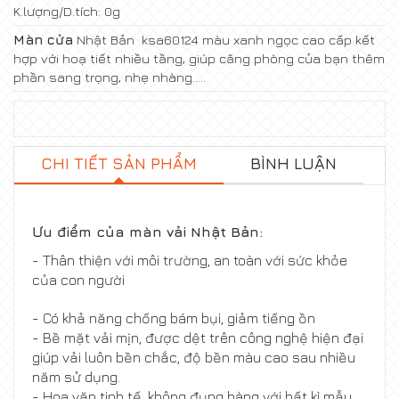
K.lượng/D.tích:
0g
Màn cửa
Nhật Bản ksa60124 màu xanh ngọc cao cấp kết
hợp với hoạ tiết nhiều tầng, giúp căng phòng của bạn thêm
phần sang trọng, nhẹ nhàng.....
CHI TIẾT SẢN PHẨM
BÌNH LUẬN
Ưu điểm của
màn vải Nhật Bản
:
- Thân thiện với môi trường, an toàn với sức khỏe
của con người
- Có khả năng chống bám bụi, giảm tiếng ồn
- Bề mặt vải mịn, được dệt trên công nghệ hiện đại
giúp vải luôn bền chắc, độ bền màu cao sau nhiều
năm sử dụng.
- Hoa văn tinh tế, không đụng hàng với bất kì mẫu