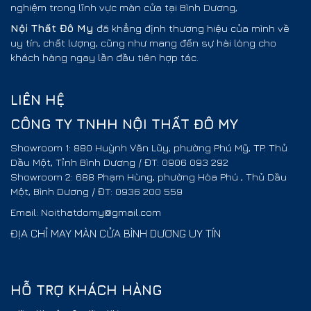
nghiệm trong lĩnh vực màn cửa tại Bình Dương,
Nội Thất
Đô My
đã khẳng định thương hiệu của mình về
uy tín, chất lượng, cũng như mang đến sự hài lòng cho
khách hàng ngay lần đầu tiên hợp tác.
LIÊN HỆ
CÔNG TY TNHH NỘI THẤT ĐÔ MY
Showroom 1: 880 Huỳnh Văn Lũy, phường Phú Mỹ, TP. Thủ
Dầu Một, Tỉnh Bình Dương / ĐT: 0906 093 292
Showroom 2: 688 Phạm Hùng, phường Hòa Phú , Thủ Dầu
Một, Bình Dương / ĐT: 0936 200 559
Email: Noithatdomy@gmail.com
ĐỊA CHỈ MAY MÀN CỬA BÌNH DƯƠNG UY TÍN
HỖ TRỢ KHÁCH HÀNG