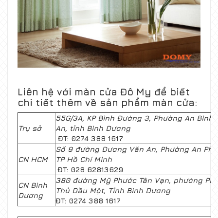
Liên hệ với màn cửa
Đô My
để biết
chi tiết thêm về sản phẩm màn cửa:
55G/3A, KP Bình Đường 3, Phường An Bình, 
Trụ sở
An, tỉnh Bình Dương
ĐT: 0274 388 1617
Số 9 đường Dương Văn An, Phường An Phú,
CN HCM
TP Hồ Chí Minh
ĐT: 028 62813629
380 đường Mỹ Phước Tân Vạn, phường Phú 
CN Bình
Thủ Dầu Một, Tỉnh Bình Dương
Dương
ĐT: 0274 388 1617