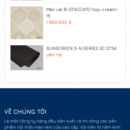
Màn vải Bỉ STACCATO hop-cream-
15
1.960.000 đ
SUNSCREEN 3-N SERIES SC 2734
Liên hệ
VỀ CHÚNG TÔI
Là một Công ty hàng đầu sản xuất và thi công các sản
phẩm nội thất màn rèm cửa cao cấp. Với trên 10 năm kinh