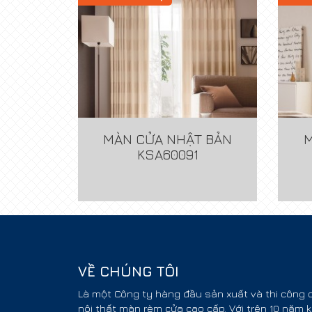
MÀN CỬA NHẬT BẢN
M
KSA60091
VỀ CHÚNG TÔI
Là một Công ty hàng đầu sản xuất và thi công
nội thất màn rèm cửa cao cấp. Với trên 10 năm 