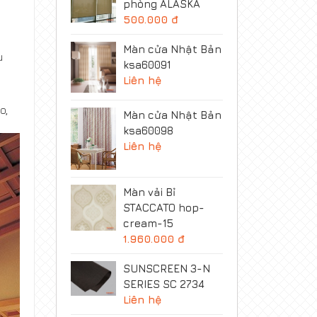
phòng ALASKA
500.000 đ
Màn cửa Nhật Bản
u
ksa60091
Liên hệ
o,
Màn cửa Nhật Bản
ksa60098
Liên hệ
Màn vải Bỉ
STACCATO hop-
cream-15
1.960.000 đ
SUNSCREEN 3-N
SERIES SC 2734
Liên hệ