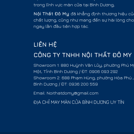
trong lĩnh vực màn cửa tại Bình Dương,
Nội Thất
Đô My
đã khẳng định thương hiệu của
chất lượng, cũng như mang đến sự hài lòng ch
ngay lần đầu tiên hợp tác.
LIÊN HỆ
CÔNG TY TNHH NỘI THẤT ĐÔ MY
Showroom 1: 880 Huỳnh Văn Lũy, phường Phú Mỹ
Một, Tỉnh Bình Dương / ĐT: 0906 093 292
Showroom 2: 688 Phạm Hùng, phường Hòa Phú ,
Bình Dương / ĐT: 0936 200 559
Email: Noithatdomy@gmail.com
ĐỊA CHỈ MAY MÀN CỬA BÌNH DƯƠNG UY TÍN