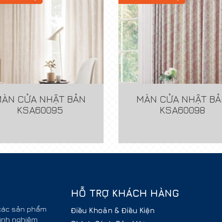
ÀN CỬA NHẬT BẢN
MÀN CỬA NHẬT B
KSA60095
KSA60098
HỖ TRỢ KHÁCH HÀNG
 các sản phẩm
Điều Khoản & Điều Kiện
kinh nghiệm