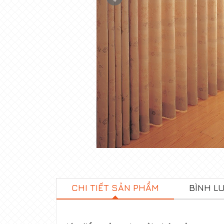
CHI TIẾT SẢN PHẨM
BÌNH L