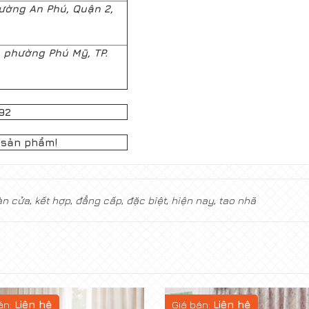
ường An Phú, Quận 2,
 phường Phú Mỹ, TP.
g
92
 sản phẩm!
n cửa
,
kết hợp
,
đẳng cấp
,
đặc biệt
,
hiện nay
,
tao nhã
án:
Liên hệ
Giá bán:
Liên hệ