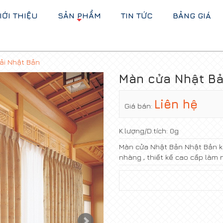
IỚI THIỆU
SẢN PHẨM
TIN TỨC
BẢNG GIÁ
+
ải Nhật Bản
Màn cửa Nhật Bả
Liên hệ
Giá bán:
K.lượng/D.tích:
0g
Màn cửa Nhật Bản Nhật Bản k
nhàng , thiết kế cao cấp làm nê