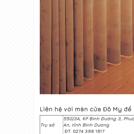
Liên hệ với màn cửa
Đô My
để 
55G/3A, KP Bình Đường 3, Phườ
Trụ sở
An, tỉnh Bình Dương
ĐT: 0274 388 1617