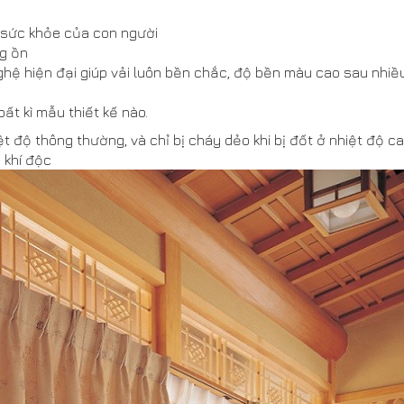
i sức khỏe của con người
ng ồn
ghệ hiện đại giúp vải luôn bền chắc, độ bền màu cao sau nhiề
ất kì mẫu thiết kế nào.
ệt độ thông thường, và chỉ bị cháy dẻo khi bị đốt ở nhiệt độ ca
 khí độc