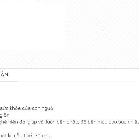
UẬN
i sức khỏe của con người
ng ồn
ghệ hiện đại giúp vải luôn bền chắc, độ bền màu cao sau nhiề
ất kì mẫu thiết kế nào.