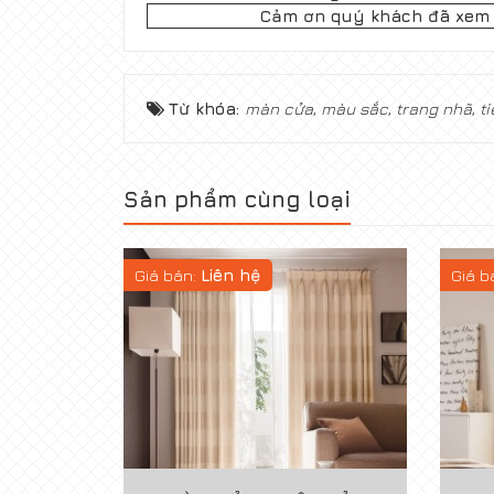
Cảm ơn quý khách đã xem
Từ khóa:
màn cửa
,
màu sắc
,
trang nhã
,
t
Sản phẩm cùng loại
Giá bán:
Liên hệ
Giá b