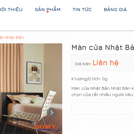
IỚI THIỆU
SẢN PHẨM
TIN TỨC
BẢNG GIÁ
+
ải Nhật Bản
Màn cửa Nhật B
Liên hệ
Giá bán:
K.lượng/D.tích:
0g
Màn cửa Nhật Bản Nhật Bản k
chọn của rất nhiều người tiêu