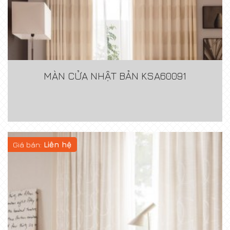
MÀN CỬA NHẬT BẢN KSA60091
Giá bán:
Liên hệ