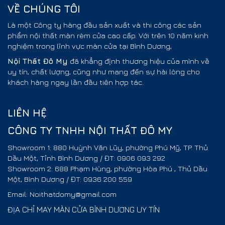
VỀ CHÚNG TÔI
Là một Công ty hàng đầu sản xuất và thi công các sản
phẩm nội thất màn rèm cửa cao cấp. Với trên 10 năm kinh
nghiệm trong lĩnh vực màn cửa tại Bình Dương,
Nội Thất
Đô My
đã khẳng định thương hiệu của mình về
uy tín, chất lượng, cũng như mang đến sự hài lòng cho
khách hàng ngay lần đầu tiên hợp tác.
LIÊN HỆ
CÔNG TY TNHH NỘI THẤT ĐÔ MY
Showroom 1: 880 Huỳnh Văn Lũy, phường Phú Mỹ, TP. Thủ
Dầu Một, Tỉnh Bình Dương / ĐT: 0906 093 292
Showroom 2: 688 Phạm Hùng, phường Hòa Phú , Thủ Dầu
Một, Bình Dương / ĐT: 0936 200 559
Email: Noithatdomy@gmail.com
ĐỊA CHỈ MAY MÀN CỬA BÌNH DƯƠNG UY TÍN