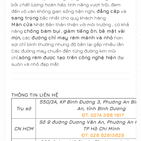
bởi
chất lượng hoàn hảo
, tính năng vượt trội, đem
đến vô vàn không gian sống tiện nghi,
đẳng cấp
và
sang trọng
bậc nhất cho quý khách hàng.
Màn cửa
Nhật Bản thân thiện với môi trường , có khả
năng
chống bám bụi
,
giảm tiếng ồn
,
bề mặt vải
mịn,
các
đường chỉ may rèm mảnh và nhỏ
hơn
sợi chỉ bình thường nhưng độ bền lại gấp nhiều lần.
Các đường may chuẩn đến từng đường kim mũi
chỉ,
sóng rèm được tạo trên công nghệ hiện
đại
suôn và nhỏ đẹp mắt.
THÔNG TIN LIÊN HỆ
55G/3A, KP Bình Đường 3, Phường An Bình,
Trụ sở
An, tỉnh Bình Dương
ĐT: 0274 388 1617
Số 9 đường Dương Văn An, Phường An Ph
CN HCM
TP Hồ Chí Minh
ĐT: 028 62813629