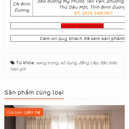
380 đường Mỹ Phước Tân Vạn, phường Ph
CN Bình
Thủ Dầu Một, Tỉnh Bình Dương
Dương
ĐT: 0274 388 1617
Hotline: 0906093292
Cảm ơn quý khách đã xem sản phẩm!
Từ khóa:
sang trọng
,
sử dụng
,
đẳng cấp
,
đặc biệt
,
bao giờ
Sản phẩm cùng loại
Giá bán:
Liên hệ