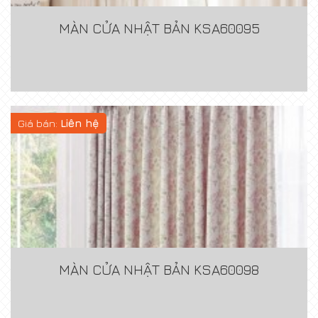
MÀN CỬA NHẬT BẢN KSA60095
Giá bán:
Liên hệ
MÀN CỬA NHẬT BẢN KSA60098