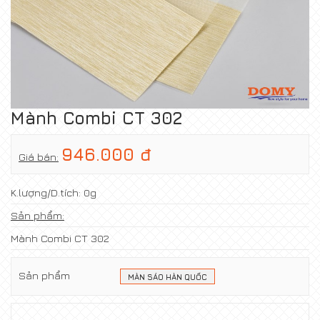
Mành Combi CT 302
946.000 đ
Giá bán:
K.lượng/D.tích:
0g
Sản phẩm:
Mành Combi CT 302
Sản phẩm
MÀN SÁO HÀN QUỐC