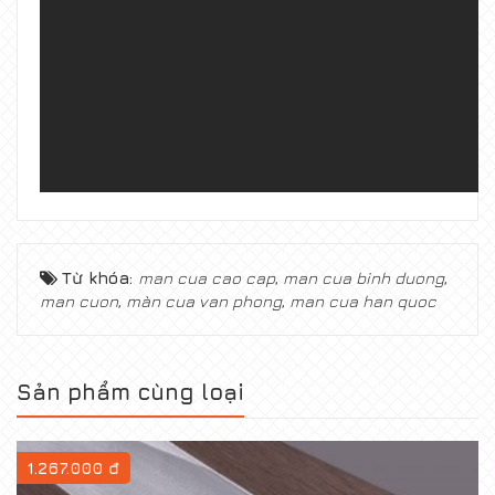
Từ khóa:
man cua cao cap
,
man cua binh duong
,
man cuon
,
màn cua van phong
,
man cua han quoc
Sản phẩm cùng loại
1.267.000 đ