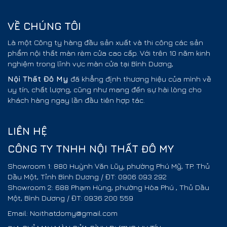
VỀ CHÚNG TÔI
Là một Công ty hàng đầu sản xuất và thi công các sản
phẩm nội thất màn rèm cửa cao cấp. Với trên 10 năm kinh
nghiệm trong lĩnh vực màn cửa tại Bình Dương,
Nội Thất
Đô My
đã khẳng định thương hiệu của mình về
uy tín, chất lượng, cũng như mang đến sự hài lòng cho
khách hàng ngay lần đầu tiên hợp tác.
LIÊN HỆ
CÔNG TY TNHH NỘI THẤT ĐÔ MY
Showroom 1: 880 Huỳnh Văn Lũy, phường Phú Mỹ, TP. Thủ
Dầu Một, Tỉnh Bình Dương / ĐT: 0906 093 292
Showroom 2: 688 Phạm Hùng, phường Hòa Phú , Thủ Dầu
Một, Bình Dương / ĐT: 0936 200 559
Email: Noithatdomy@gmail.com