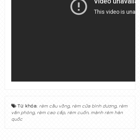
Từ khóa:
rèm cầu vồng
,
rèm cửa bình dương
,
rèm
văn phòng
,
rèm cao cấp
,
rèm cuốn
,
mành rèm hàn
quốc