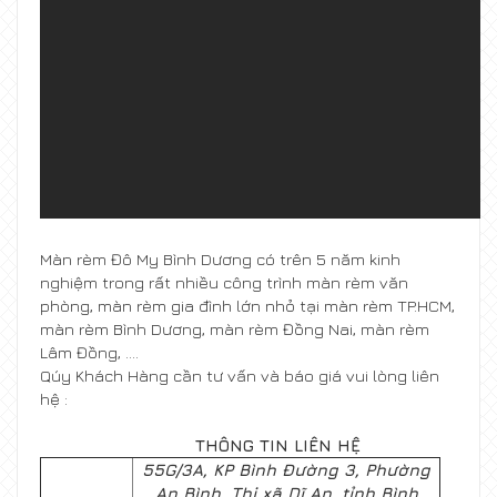
Màn rèm Đô My Bình Dương có trên 5 năm kinh
nghiệm trong rất nhiều công trình màn rèm văn
phòng, màn rèm gia đình lớn nhỏ tại màn rèm TP.HCM,
màn rèm Bình Dương, màn rèm Đồng Nai, màn rèm
Lâm Đồng, .…
Qúy Khách Hàng cần tư vấn và báo giá vui lòng liên
hệ :
THÔNG TIN LIÊN HỆ
55G/3A, KP Bình Đường 3, Phường
An Bình, Thị xã Dĩ An, tỉnh Bình