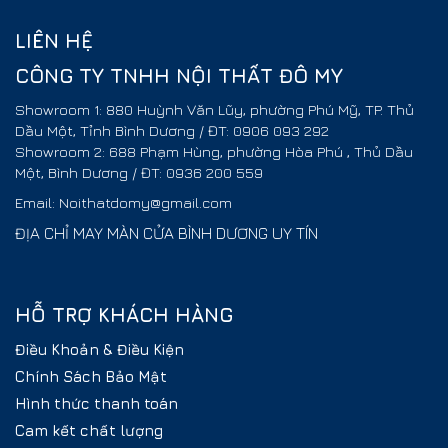
LIÊN HỆ
CÔNG TY TNHH NỘI THẤT ĐÔ MY
Showroom 1: 880 Huỳnh Văn Lũy, phường Phú Mỹ, TP. Thủ
Dầu Một, Tỉnh Bình Dương / ĐT: 0906 093 292
Showroom 2: 688 Phạm Hùng, phường Hòa Phú , Thủ Dầu
Một, Bình Dương / ĐT: 0936 200 559
Email: Noithatdomy@gmail.com
ĐỊA CHỈ MAY MÀN CỬA BÌNH DƯƠNG UY TÍN
HỖ TRỢ KHÁCH HÀNG
Điều Khoản & Điều Kiện
Chính Sách Bảo Mật
Hình thức thanh toán
Cam kết chất lượng