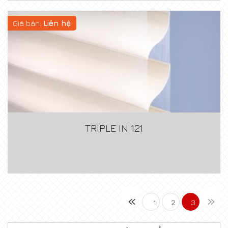
Giá bán:
Liên hệ
TRIPLE IN 121
«
»
1
2
3