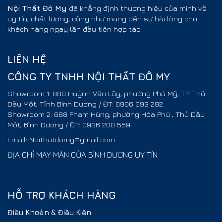
Nội Thất
Đô My
đã khẳng định thương hiệu của mình về
uy tín, chất lượng, cũng như mang đến sự hài lòng cho
khách hàng ngay lần đầu tiên hợp tác.
LIÊN HỆ
CÔNG TY TNHH NỘI THẤT ĐÔ MY
Showroom 1: 880 Huỳnh Văn Lũy, phường Phú Mỹ, TP. Thủ
Dầu Một, Tỉnh Bình Dương / ĐT: 0906 093 292
Showroom 2: 688 Phạm Hùng, phường Hòa Phú , Thủ Dầu
Một, Bình Dương / ĐT: 0936 200 559
Email: Noithatdomy@gmail.com
ĐỊA CHỈ MAY MÀN CỬA BÌNH DƯƠNG UY TÍN
HỖ TRỢ KHÁCH HÀNG
Điều Khoản & Điều Kiện