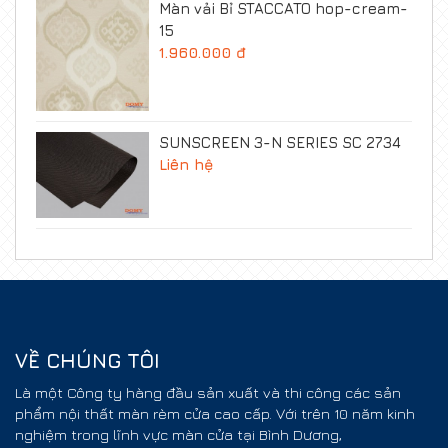
Màn vải Bỉ STACCATO hop-cream-
15
1.960.000 đ
SUNSCREEN 3-N SERIES SC 2734
Liên hệ
VỀ CHÚNG TÔI
Là một Công ty hàng đầu sản xuất và thi công các sản
phẩm nội thất màn rèm cửa cao cấp. Với trên 10 năm kinh
nghiệm trong lĩnh vực màn cửa tại Bình Dương,