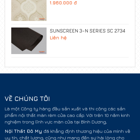
1.960.000 đ
SUNSCREEN 3-N SERIES SC 2734
Liên hệ
VỀ CHÚNG TÔI
Là một Công ty hàng đầu sản xuất và thi công các sản
phẩm nội thất màn rèm cửa cao cấp. Với trên 10 năm kinh
nghiệm trong lĩnh vực màn cửa tại Bình Dương,
Nội Thất
Đô My
đã khẳng định thương hiệu của mình về
uy tín, chất lượng, cũng như mang đến sự hài lòng cho