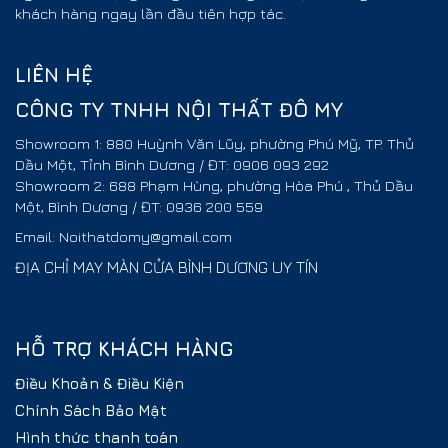
khách hàng ngay lần đầu tiên hợp tác.
LIÊN HỆ
CÔNG TY TNHH NỘI THẤT ĐÔ MY
Showroom 1: 880 Huỳnh Văn Lũy, phường Phú Mỹ, TP. Thủ
Dầu Một, Tỉnh Bình Dương / ĐT: 0906 093 292
Showroom 2: 688 Phạm Hùng, phường Hòa Phú , Thủ Dầu
Một, Bình Dương / ĐT: 0936 200 559
Email: Noithatdomy@gmail.com
ĐỊA CHỈ MAY MÀN CỬA BÌNH DƯƠNG UY TÍN
HỖ TRỢ KHÁCH HÀNG
Điều Khoản & Điều Kiện
Chính Sách Bảo Mật
Hình thức thanh toán