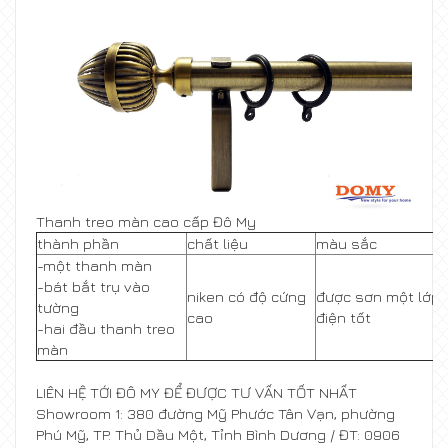
Thanh treo màn cao cấp Đô My
thành phần
chất liệu
màu sắc
-một thanh màn
-bát bắt trụ vào
niken có độ cứng
được sơn một lớp 
tường
cao
điện tốt
-hai đầu thanh treo
màn
LIÊN HỆ TỚI ĐÔ MY ĐỂ ĐƯỢC TƯ VẤN TỐT NHẤT
Showroom 1: 380 đường Mỹ Phước Tân Vạn, phường
Phú Mỹ, TP. Thủ Dầu Một, Tỉnh Bình Dương / ĐT: 0906