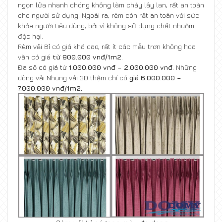
ngọn lửa nhanh chóng không làm cháy lây lan, rất an toàn
cho người sử dụng. Ngoài ra, rèm còn rất an toàn với sức
khỏe người tiêu dùng, bởi vì không sử dụng chất nhuộm
độc hại.
Rèm vải Bỉ
có giá khá cao, rất ít các mẫu trơn không hoa
văn có giá
từ 900.000 vnđ/1m2
.
Đa số có giá từ
1.000.000 vnđ – 2.000.000 vnđ
. Những
dòng vải Nhung vải 3D thậm chí có
giá 6.000.000 –
7.000.000 vnđ/1m2.