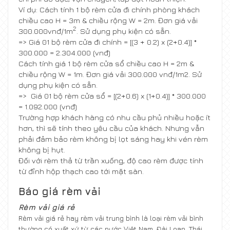
Ví dụ: Cách tính 1 bộ rèm cửa đi chính phòng khách
chiều cao H = 3m & chiều rộng W = 2m. Đơn giá vải
2
300.000vnđ/1m
. Sử dụng phụ kiện có sẵn.
=> Giá 01 bộ rèm cửa đi chính = [(3 + 0.2) x (2+0.4)] *
300.000 = 2.304.000 (vnđ)
Cách tính giá 1 bộ rèm cửa sổ chiều cao H = 2m &
chiều rộng W = 1m. Đơn giá vải 300.000 vnđ/1m2. Sử
dụng phụ kiện có sẵn.
=> Giá 01 bộ rèm cửa sổ = [(2+0.6) x (1+0.4)] * 300.000
= 1.092.000 (vnđ)
Trường hợp khách hàng có nhu cầu phủ nhiều hoặc ít
hơn, thì sẽ tính theo yêu cầu của khách. Nhưng vẫn
phải đảm bảo rèm không bị lọt sáng hay khi vén rèm
không bị hụt.
Đối với rèm thả từ trần xuống, độ cao rèm được tính
từ đỉnh hộp thạch cao tới mặt sàn.
Báo giá rèm vải
Rèm vải giá rẻ
Rèm vải giá rẻ hay rèm vải trung bình là loại rèm vải bình
thường có xuất xứ từ các nước Việt Nam, Đài Loan, Thái