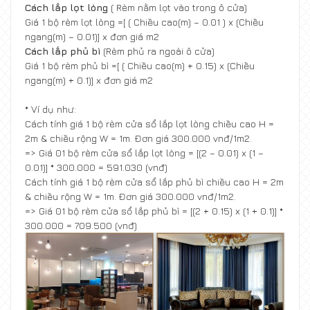
Cách lắp lọt lòng
( Rèm nằm lọt vào trong ô cửa)
Giá 1 bộ rèm lọt lòng =[ ( Chiều cao(m) – 0.01 ) x (Chiều
ngang(m) – 0.01)] x đơn giá m2
Cách lắp phủ bì
(Rèm phủ ra ngoài ô cửa)
Giá 1 bộ rèm phủ bì =[ ( Chiều cao(m) + 0.15) x (Chiều
ngang(m) + 0.1)] x đơn giá m2
* Ví dụ như:
Cách tính giá 1 bộ rèm cửa sổ lắp lọt lòng chiều cao H =
2m & chiều rộng W = 1m. Đơn giá 300.000 vnđ/1m2.
=> Giá 01 bộ rèm cửa sổ lắp lọt lòng = [(2 – 0.01) x (1 –
0.01)] * 300.000 = 591.030 (vnđ)
Cách tính giá 1 bộ rèm cửa sổ lắp phủ bì chiều cao H = 2m
& chiều rộng W = 1m. Đơn giá 300.000 vnđ/1m2.
=> Giá 01 bộ rèm cửa sổ lắp phủ bì = [(2 + 0.15) x (1 + 0.1)] *
300.000 = 709.500 (vnđ)