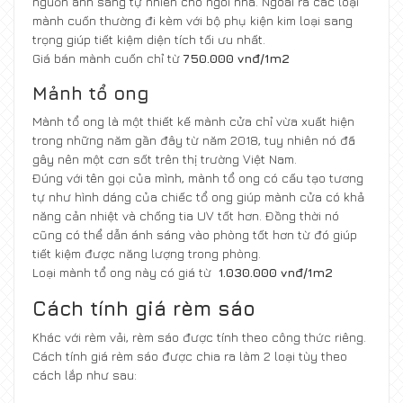
nguồn ánh sáng tự nhiên cho ngôi nhà. Ngoài ra các loại
mành cuốn thường đi kèm với bộ phụ kiện kim loại sang
trọng giúp tiết kiệm diện tích tối ưu nhất.
Giá bán mành cuốn chỉ từ
750.000 vnđ/1m2
Mảnh tổ ong
Mành tổ ong là một thiết kế mành cửa chỉ vừa xuất hiện
trong những năm gần đây từ năm 2018, tuy nhiên nó đã
gây nên một cơn sốt trên thị trường Việt Nam.
Đúng với tên gọi của mình, mành tổ ong có cấu tạo tương
tự như hình dáng của chiếc tổ ong giúp mành cửa có khả
năng cản nhiệt và chống tia UV tốt hơn. Đồng thời nó
cũng có thể dẫn ánh sáng vào phòng tốt hơn từ đó giúp
tiết kiệm được năng lượng trong phòng.
Loại mành tổ ong này có giá từ
1.030.000 vnđ/1m2
Cách tính giá rèm sáo
Khác với rèm vải, rèm sáo được tính theo công thức riêng.
Cách tính giá rèm sáo được chia ra làm 2 loại tùy theo
cách lắp như sau: