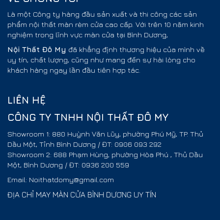
Là một Công ty hàng đầu sản xuất và thi công các sản
phẩm nội thất màn rèm cửa cao cấp. Với trên 10 năm kinh
nghiệm trong lĩnh vực màn cửa tại Bình Dương,
Nội Thất
Đô My
đã khẳng định thương hiệu của mình về
uy tín, chất lượng, cũng như mang đến sự hài lòng cho
khách hàng ngay lần đầu tiên hợp tác.
LIÊN HỆ
CÔNG TY TNHH NỘI THẤT ĐÔ MY
Showroom 1: 880 Huỳnh Văn Lũy, phường Phú Mỹ, TP. Thủ
Dầu Một, Tỉnh Bình Dương / ĐT: 0906 093 292
Showroom 2: 688 Phạm Hùng, phường Hòa Phú , Thủ Dầu
Một, Bình Dương / ĐT: 0936 200 559
Email: Noithatdomy@gmail.com
ĐỊA CHỈ MAY MÀN CỬA BÌNH DƯƠNG UY TÍN