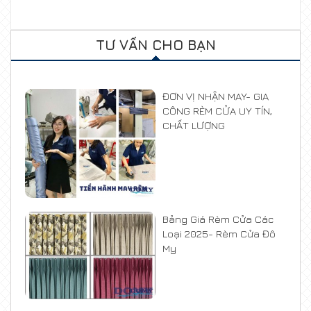
TƯ VẤN CHO BẠN
ĐƠN VỊ NHẬN MAY- GIA
CÔNG RÈM CỬA UY TÍN,
CHẤT LƯỢNG
Bảng Giá Rèm Cửa Các
Loại 2025- Rèm Cửa Đô
My