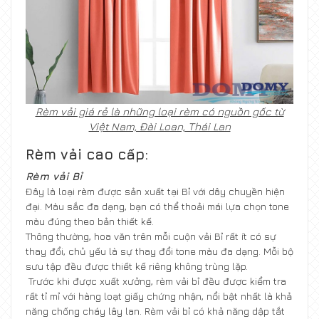
Rèm vải giá rẻ là những loại rèm có nguồn gốc từ
Việt Nam, Đài Loan, Thái Lan
Rèm vải cao cấp:
Rèm vải Bỉ
Đây là loại rèm được sản xuất tại Bỉ với dây chuyền hiện
đại. Màu sắc đa dạng, bạn có thể thoải mái lựa chọn tone
màu đúng theo bản thiết kế.
Thông thường, hoa văn trên mỗi cuộn vải Bỉ rất ít có sự
thay đổi, chủ yếu là sự thay đổi tone màu đa dạng. Mỗi bộ
sưu tập đều được thiết kế riêng không trùng lặp.
Trước khi được xuất xưởng, rèm vải bỉ đều được kiểm tra
rất tỉ mỉ với hàng loạt giấy chứng nhận, nổi bật nhất là khả
năng chống cháy lây lan. Rèm vải bỉ có khả năng dập tắt