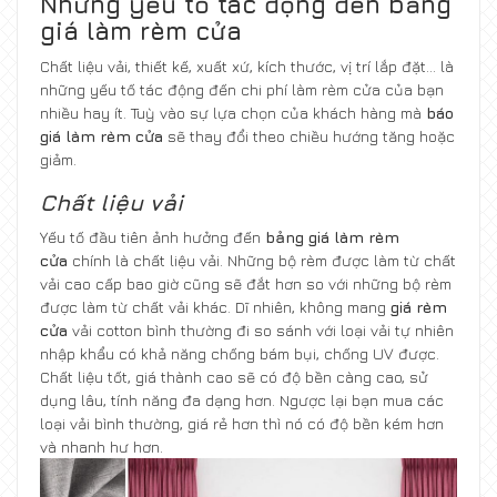
Những yếu tố tác động đến bảng
giá làm rèm cửa
Chất liệu vải, thiết kế, xuất xứ, kích thước, vị trí lắp đặt… là
những yếu tố tác động đến chi phí làm rèm cửa của bạn
nhiều hay ít. Tuỳ vào sự lựa chọn của khách hàng mà
báo
giá làm rèm cửa
sẽ thay đổi theo chiều hướng tăng hoặc
giảm.
Chất liệu vải
Yếu tố đầu tiên ảnh hưởng đến
bảng giá làm rèm
cửa
chính là chất liệu vải. Những bộ rèm được làm từ chất
vải cao cấp bao giờ cũng sẽ đắt hơn so với những bộ rèm
được làm từ chất vải khác. Dĩ nhiên, không mang
giá rèm
cửa
vải cotton bình thường đi so sánh với loại vải tự nhiên
nhập khẩu có khả năng chống bám bụi, chống UV được.
Chất liệu tốt, giá thành cao sẽ có độ bền càng cao, sử
dụng lâu, tính năng đa dạng hơn. Ngược lại bạn mua các
loại vải bình thường, giá rẻ hơn thì nó có độ bền kém hơn
và nhanh hư hơn.