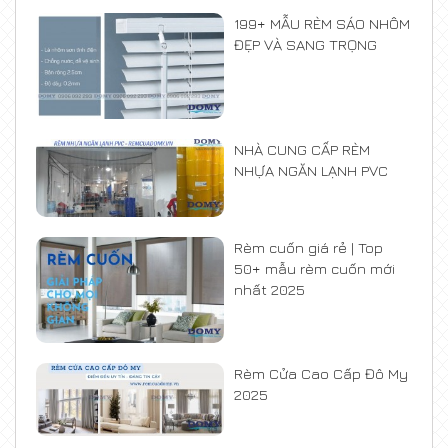
199+ MẪU RÈM SÁO NHÔM
ĐẸP VÀ SANG TRỌNG
NHÀ CUNG CẤP RÈM
NHỰA NGĂN LẠNH PVC
Rèm cuốn giá rẻ | Top
50+ mẫu rèm cuốn mới
nhất 2025
Rèm Cửa Cao Cấp Đô My
2025