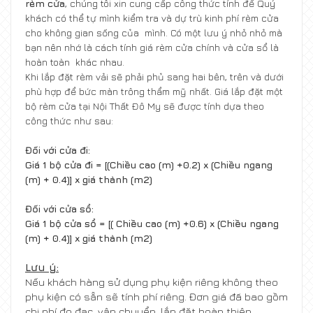
rèm cửa
, chúng tôi xin cung cấp công thức tính để Quý
khách có thể tự mình kiểm tra và dự trù kinh phí rèm cửa
cho không gian sống của mình. Có một lưu ý nhỏ nhỏ mà
bạn nên nhớ là cách tính giá rèm cửa chính và cửa sổ là
hoàn toàn khác nhau.
Khi lắp đặt rèm vải sẽ phải phủ sang hai bên, trên và dưới
phù hợp để bức màn trông thẩm mỹ nhất. Giá lắp đặt một
bộ rèm cửa tại Nội Thất Đô My sẽ được tính dựa theo
công thức như sau:
Đối với cửa đi:
Giá 1 bộ cửa đi = [(Chiều cao (m) +0.2) x (Chiều ngang
(m) + 0.4)] x giá thành (m2)
Đối với cửa sổ:
Giá 1 bộ cửa sổ = [( Chiều cao (m) +0.6) x (Chiều ngang
(m) + 0.4)] x giá thành (m2)
Lưu ý:
Nếu khách hàng sử dụng phụ kiện riêng không theo
phụ kiện có sẵn sẽ tính phí riêng. Đơn giá đã bao gồm
chi phí đo đạc, vận chuyển, lắp đặt hoàn thiện.