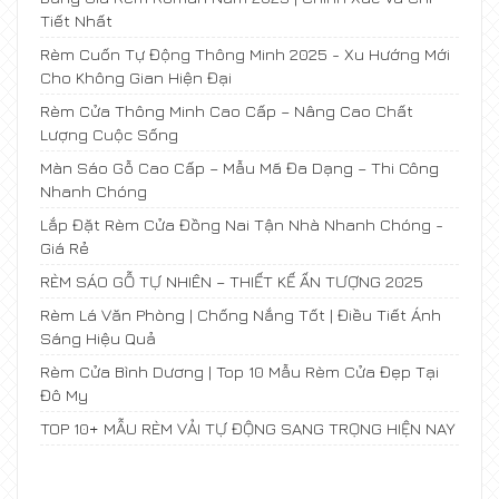
Tiết Nhất
Rèm Cuốn Tự Động Thông Minh 2025 - Xu Hướng Mới
Cho Không Gian Hiện Đại
Rèm Cửa Thông Minh Cao Cấp – Nâng Cao Chất
Lượng Cuộc Sống
Màn Sáo Gỗ Cao Cấp – Mẫu Mã Đa Dạng – Thi Công
Nhanh Chóng
Lắp Đặt Rèm Cửa Đồng Nai Tận Nhà Nhanh Chóng -
Giá Rẻ
RÈM SÁO GỖ TỰ NHIÊN – THIẾT KẾ ẤN TƯỢNG 2025
Rèm Lá Văn Phòng | Chống Nắng Tốt | Điều Tiết Ánh
Sáng Hiệu Quả
Rèm Cửa Bình Dương | Top 10 Mẫu Rèm Cửa Đẹp Tại
Đô My
TOP 10+ MẪU RÈM VẢI TỰ ĐỘNG SANG TRỌNG HIỆN NAY