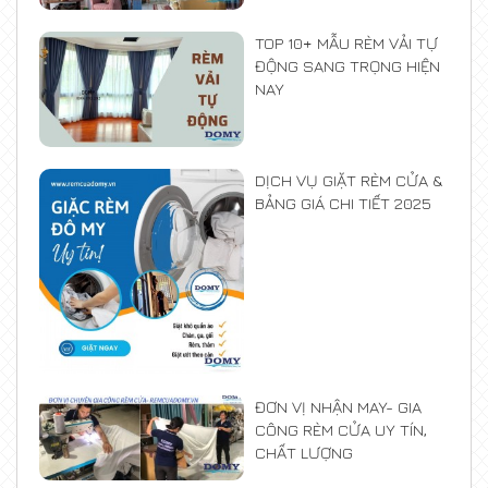
TOP 10+ MẪU RÈM VẢI TỰ
ĐỘNG SANG TRỌNG HIỆN
NAY
DỊCH VỤ GIẶT RÈM CỬA &
BẢNG GIÁ CHI TIẾT 2025
ĐƠN VỊ NHẬN MAY- GIA
CÔNG RÈM CỬA UY TÍN,
CHẤT LƯỢNG