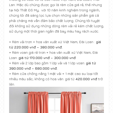
Lan. Mặc dù chúng được gọi là rèm cửa giá rẻ, thế nhưng
tại Nội Thất Đô My, với 10 năm kinh nghiệm trong ngành,
chúng tôi đã sàng lọc lựa chọn những sản phẩm giá cả
phải chăng mà vẫn đảm bảo chất lượng. Chúng tôi tuyệt
đối không sử dụng những dòng rèm vải rẻ kém chất lượng,
sử dụng một thời gian ngắn đã bay màu hay rách xước.
+ Rèm vải
trơn + hoa văn xuất xứ Việt Nam, Đài Loan :
giá
từ 220.000 vnđ – 380.000 vnđ.
+ Rèm voan giá rẻ trơn + hoa văn xuất xứ Việt Nam, Đài
Loan:
giá từ 170.000 vnđ – 300.000 vnđ
+ Rèm vải 2 lớp bao gồm 1 lớp vải và 1 lớp voan:
giá từ
390.000 vnđ – 680.000 vnđ.
+ Rèm cửa chống nắng 1 mặt vải + 1 mặt cao su loại tốt
nhiều màu sắc, không có hoa văn: giá từ
420.000 vnđ
trở
lên.