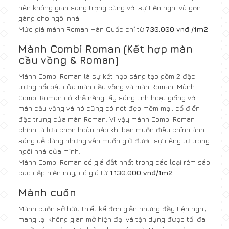
nên không gian sang trọng cùng với sự tiện nghi và gọn
gàng cho ngôi nhà.
Mức giá mành Roman Hàn Quốc chỉ từ
730.000 vnđ /1m2
Mành Combi Roman (Kết hợp màn
cầu vồng & Roman)
Mành Combi Roman là sự kết hợp sáng tạo gồm 2 đặc
trưng nổi bật của màn cầu vồng và màn Roman. Mành
Combi Roman có khả năng lấy sáng linh hoạt giống với
màn cầu vồng và nó cũng có nét đẹp mềm mại, cổ điển
đặc trưng của màn Roman. Vì vậy mành Combi Roman
chính là lựa chọn hoàn hảo khi bạn muốn điều chỉnh ánh
sáng dễ dàng nhưng vẫn muốn giữ được sự riêng tư trong
ngôi nhà của mình.
Mành Combi Roman có giá đắt nhất trong các loại rèm sáo
cao cấp hiện nay, có giá từ
1.130.000 vnđ/1m2
Mành cuốn
Mành cuốn sở hữu thiết kế đơn giản nhưng đầy tiện nghi,
mang lại không gian mở hiện đại và tận dụng được tối đa