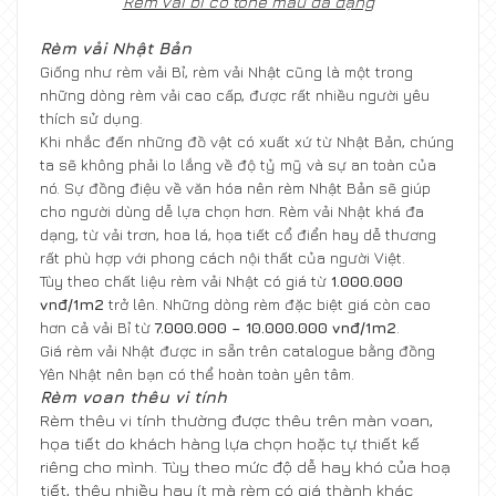
Rèm vải bỉ có tone màu đa dạng
Rèm vải Nhật Bản
Giống như rèm vải Bỉ,
rèm vải Nhật
cũng là một trong
những dòng rèm vải cao cấp, được rất nhiều người yêu
thích sử dụng.
Khi nhắc đến những đồ vật có xuất xứ từ Nhật Bản, chúng
ta sẽ không phải lo lắng về độ tỷ mỹ và sự an toàn của
nó. Sự đồng điệu về văn hóa nên rèm Nhật Bản sẽ giúp
cho người dùng dễ lựa chọn hơn. Rèm vải Nhật khá đa
dạng, từ vải trơn, hoa lá, họa tiết cổ điển hay dễ thương
rất phù hợp với phong cách nội thất của người Việt.
Tùy theo chất liệu rèm vải Nhật có giá từ
1.000.000
vnđ/1m2
trở lên. Những dòng rèm đặc biệt giá còn cao
hơn cả vải Bỉ từ
7.000.000 – 10.000.000 vnđ/1m2
.
Giá rèm vải Nhật được in sẵn trên catalogue bằng đồng
Yên Nhật nên bạn có thể hoàn toàn yên tâm.
Rèm voan thêu vi tính
Rèm thêu vi tính thường được thêu trên màn voan,
họa tiết do khách hàng lựa chọn hoặc tự thiết kế
riêng cho mình. Tùy theo mức độ dễ hay khó của hoạ
tiết, thêu nhiều hay ít mà rèm có giá thành khác