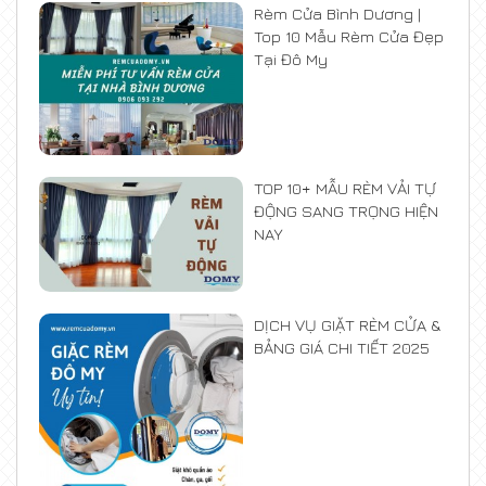
Rèm Cửa Bình Dương |
Top 10 Mẫu Rèm Cửa Đẹp
Tại Đô My
TOP 10+ MẪU RÈM VẢI TỰ
ĐỘNG SANG TRỌNG HIỆN
NAY
DỊCH VỤ GIẶT RÈM CỬA &
BẢNG GIÁ CHI TIẾT 2025