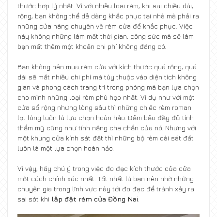
thước hợp lý nhất. Vì với nhiều loại rèm, khi sai chiều dài,
rộng, bạn không thể dễ dàng khắc phục tại nhà mà phải ra
những cửa hàng chuyên về rèm cửa để khắc phục. Việc
này không những làm mất thời gian, công sức mà sẽ làm
bạn mất thêm một khoản chi phí không đáng có.
Bạn không nên mua rèm cửa với kích thước quá rộng, quá
dài sẽ mất nhiều chi phí mà tùy thuộc vào diện tích không
gian và phong cách trang trí trong phòng mà bạn lựa chọn
cho mình những loại rèm phù hợp nhất. Ví dụ như với một
cửa sổ rộng nhưng lòng sâu thì những chiếc rèm roman
lọt lòng luôn là lựa chọn hoàn hảo. Đảm bảo đầy đủ tính
thẩm mỹ cũng như tính năng che chắn của nó. Nhưng với
một khung cửa kính sát đất thì những bộ rèm dài sát đất
luôn là một lựa chọn hoàn hảo.
Vì vậy, hãy chú ý trong việc đo đạc kích thước của cửa
một cách chính xác nhất. Tốt nhất là bạn nên nhờ những
chuyên gia trong lĩnh vực này tới đo đạc để tránh xảy ra
sai sót khi
lắp đặt rèm cửa Đồng Nai
.