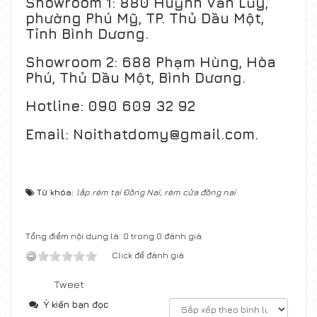
Showroom 1:
880 Huỳnh Văn Lũy,
phường Phú Mỹ, TP. Thủ Dầu Một,
Tỉnh Bình Dương.
Showroom 2:
688 Phạm Hùng, Hòa
Phú, Thủ Dầu Một, Bình Dương.
Hotline:
090 609 32 92
Email:
Noithatdomy@gmail.com.
Từ khóa:
lắp rèm tại Đồng Nai
,
rèm cửa đồng nai
Tổng điểm nội dung là: 0 trong 0 đánh giá
Click để đánh giá
Tweet
Ý kiến bạn đọc