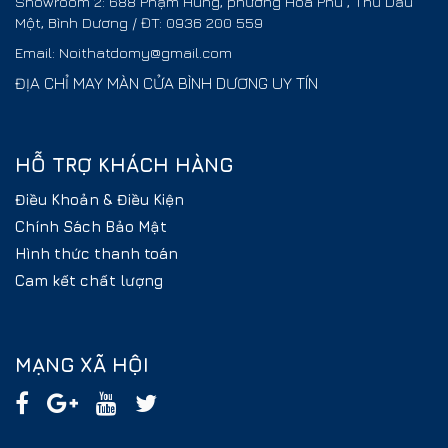
Showroom 2: 688 Phạm Hùng, phường Hòa Phú , Thủ Dầu
Một, Bình Dương / ĐT: 0936 200 559
Email: Noithatdomy@gmail.com
ĐỊA CHỈ MAY MÀN CỬA BÌNH DƯƠNG UY TÍN
HỖ TRỢ KHÁCH HÀNG
Điều Khoản & Điều Kiện
Chính Sách Bảo Mật
Hình thức thanh toán
Cam kết chất lượng
MẠNG XÃ HỘI