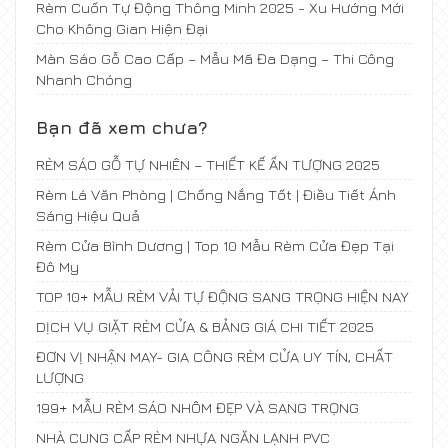
Rèm Cuốn Tự Động Thông Minh 2025 - Xu Hướng Mới
Cho Không Gian Hiện Đại
Màn Sáo Gỗ Cao Cấp – Mẫu Mã Đa Dạng – Thi Công
Nhanh Chóng
Bạn đã xem chưa?
RÈM SÁO GỖ TỰ NHIÊN – THIẾT KẾ ẤN TƯỢNG 2025
Rèm Lá Văn Phòng | Chống Nắng Tốt | Điều Tiết Ánh
Sáng Hiệu Quả
Rèm Cửa Bình Dương | Top 10 Mẫu Rèm Cửa Đẹp Tại
Đô My
TOP 10+ MẪU RÈM VẢI TỰ ĐỘNG SANG TRỌNG HIỆN NAY
DỊCH VỤ GIẶT RÈM CỬA & BẢNG GIÁ CHI TIẾT 2025
ĐƠN VỊ NHẬN MAY- GIA CÔNG RÈM CỬA UY TÍN, CHẤT
LƯỢNG
199+ MẪU RÈM SÁO NHÔM ĐẸP VÀ SANG TRỌNG
NHÀ CUNG CẤP RÈM NHỰA NGĂN LẠNH PVC