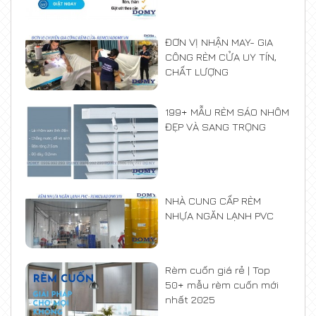
ĐƠN VỊ NHẬN MAY- GIA
CÔNG RÈM CỬA UY TÍN,
CHẤT LƯỢNG
199+ MẪU RÈM SÁO NHÔM
ĐẸP VÀ SANG TRỌNG
NHÀ CUNG CẤP RÈM
NHỰA NGĂN LẠNH PVC
Rèm cuốn giá rẻ | Top
50+ mẫu rèm cuốn mới
nhất 2025