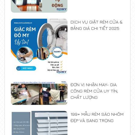
DỊCH VỤ GIẶT RÈM CỬA &
BẢNG GIÁ CHI TIẾT 2025
ĐƠN VỊ NHẬN MAY- GIA
CÔNG RÈM CỬA UY TÍN,
CHẤT LƯỢNG
199+ MẪU RÈM SÁO NHÔM
ĐẸP VÀ SANG TRỌNG