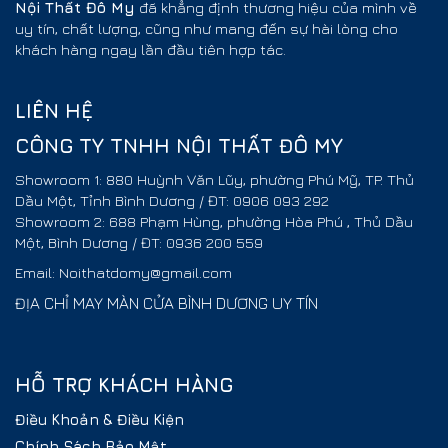
Nội Thất
Đô My
đã khẳng định thương hiệu của mình về
uy tín, chất lượng, cũng như mang đến sự hài lòng cho
khách hàng ngay lần đầu tiên hợp tác.
LIÊN HỆ
CÔNG TY TNHH NỘI THẤT ĐÔ MY
Showroom 1: 880 Huỳnh Văn Lũy, phường Phú Mỹ, TP. Thủ
Dầu Một, Tỉnh Bình Dương / ĐT: 0906 093 292
Showroom 2: 688 Phạm Hùng, phường Hòa Phú , Thủ Dầu
Một, Bình Dương / ĐT: 0936 200 559
Email: Noithatdomy@gmail.com
ĐỊA CHỈ MAY MÀN CỬA BÌNH DƯƠNG UY TÍN
HỖ TRỢ KHÁCH HÀNG
Điều Khoản & Điều Kiện
Chính Sách Bảo Mật