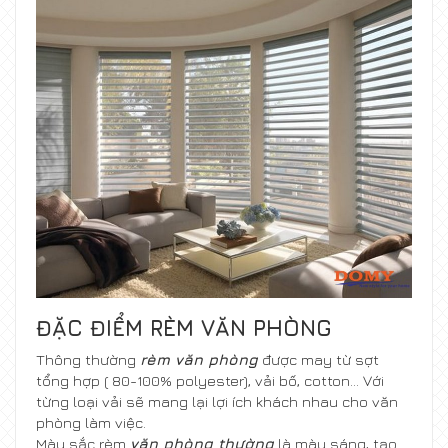
ĐẶC ĐIỂM RÈM VĂN PHÒNG
Thông thường
rèm văn phòng
được may từ sợt
tổng hợp ( 80-100% polyester), vải bố, cotton… Với
từng loại vải sẽ mang lại lợi ích khách nhau cho văn
phòng làm việc.
Màu sắc rèm
văn phòng thường
là màu sáng, tạo