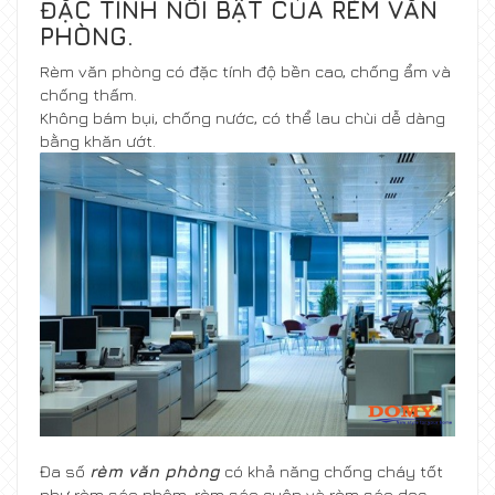
ĐẶC TÍNH NỔI BẬT CỦA RÈM VĂN
PHÒNG.
Rèm văn phòng có đặc tính độ bền cao, chống ẩm và
chống thấm.
Không bám bụi, chống nước, có thể lau chùi dễ dàng
bằng khăn ướt.
Đa số
rèm văn phòng
có khả năng chống cháy tốt
như rèm sáo nhôm, rèm sáo cuộn và rèm sáo dọc