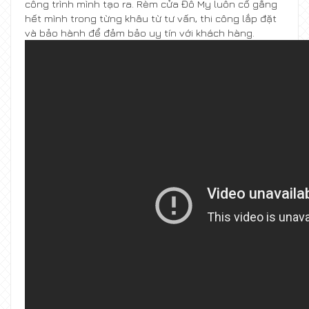
công trình mình tạo ra. Rèm cửa Đô My luôn cố gắng
hết mình trong từng khâu từ tư vấn, thi công lắp đặt
và bảo hành để đảm bảo uy tín với khách hàng.