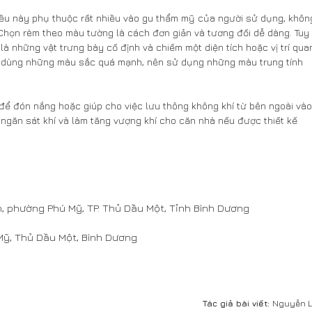
ều này phụ thuộc rất nhiều vào gu thẩm mỹ của người sử dụng, khôn
 Chọn rèm theo màu tường là cách đơn giản và tương đối dễ dàng. Tuy
à những vật trưng bày cố định và chiếm một diện tích hoặc vị trí qua
c dùng những màu sắc quá mạnh, nên sử dụng những màu trung tính
để đón nắng hoặc giúp cho việc lưu thông không khí từ bên ngoài vào
ngăn sát khí và làm tăng vượng khí cho căn nhà nếu được thiết kế
 phường Phú Mỹ, TP. Thủ Dầu Một, Tỉnh Bình Dương
ỹ, Thủ Dầu Một, Bình Dương
Tác giả bài viết:
Nguyễn 