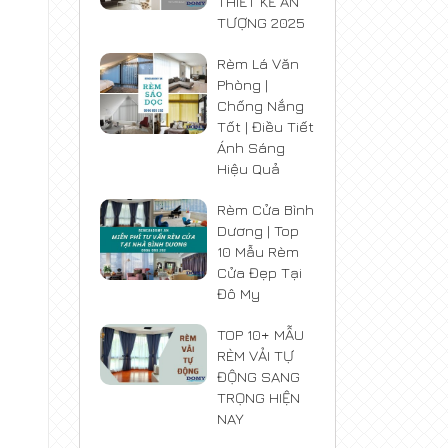
THIẾT KẾ ẤN
TƯỢNG 2025
Rèm Lá Văn
Phòng |
Chống Nắng
Tốt | Điều Tiết
Ánh Sáng
Hiệu Quả
Rèm Cửa Bình
Dương | Top
10 Mẫu Rèm
Cửa Đẹp Tại
Đô My
TOP 10+ MẪU
RÈM VẢI TỰ
ĐỘNG SANG
TRỌNG HIỆN
NAY