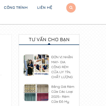
CÔNG TRÌNH
LIÊN HỆ
TƯ VẤN CHO BẠN
ĐƠN VỊ NHẬN
MAY- GIA
CÔNG RÈM
CỬA UY TÍN,
CHẤT LƯỢNG
Bảng Giá Rèm
Cửa Các Loại
2025- Rèm
Cửa Đô My