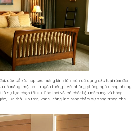
i, cửa sổ kết hợp các mảng kính lớn, nên sử dụng các loại rèm đơn
o cả mảng lớn), rèm truyền thống... Với những phòng ngủ mang phon
i là sự lựa chọn tối ưu. Các loại vải có chất liệu mềm mại và bóng
gấm, lụa thô, lụa trơn, voan…càng làm tăng thêm sự sang trọng cho