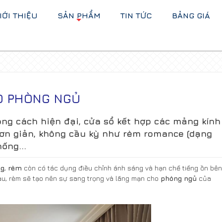
IỚI THIỆU
SẢN PHẨM
TIN TỨC
BẢNG GIÁ
+
O PHÒNG NGỦ
g cách hiện đại, cửa sổ kết hợp các mảng kính
đơn giản, không cầu kỳ như rèm romance (dạng
ống...
ng
,
rèm
còn có tác dụng điều chỉnh ánh sáng và hạn chế tiếng ồn bên
hau, rèm sẽ tạo nên sự sang trọng và lãng mạn cho
phòng ngủ
của