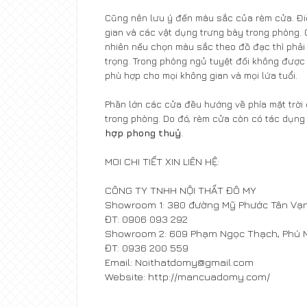
Cũng nên lưu ý đến màu sắc của rèm cửa. Đi
gian và các vật dụng trưng bày trong phòng.
nhiên nếu chọn màu sắc theo đồ đạc thì phải l
trọng. Trong phòng ngủ tuyệt đối không đượ
phù hợp cho mọi không gian và mọi lứa tuổi.
Phần lớn các cửa đều hướng về phía mặt trời 
trong phòng. Do đó, rèm cửa còn có tác dụng 
hợp phong thuỷ
.
MOI CHI TIẾT XIN LIÊN HỆ:
CÔNG TY TNHH NỘI THẤT ĐÔ MY
Showroom 1: 380 đường Mỹ Phước Tân Vạn,
ĐT: 0906 093 292
Showroom 2: 609 Phạm Ngọc Thạch, Phú M
ĐT: 0936 200 559
Email: Noithatdomy@gmail.com
Website:
http://mancuadomy.com/