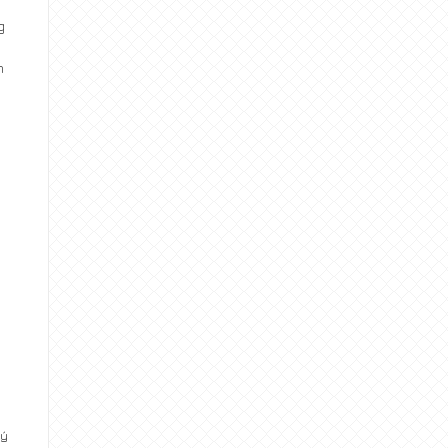
g
n
Lý