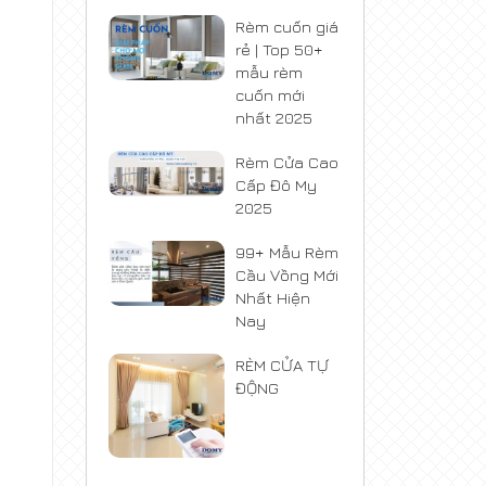
Rèm cuốn giá
rẻ | Top 50+
mẫu rèm
cuốn mới
nhất 2025
Rèm Cửa Cao
Cấp Đô My
2025
99+ Mẫu Rèm
Cầu Vồng Mới
Nhất Hiện
Nay
g
RÈM CỬA TỰ
ĐỘNG