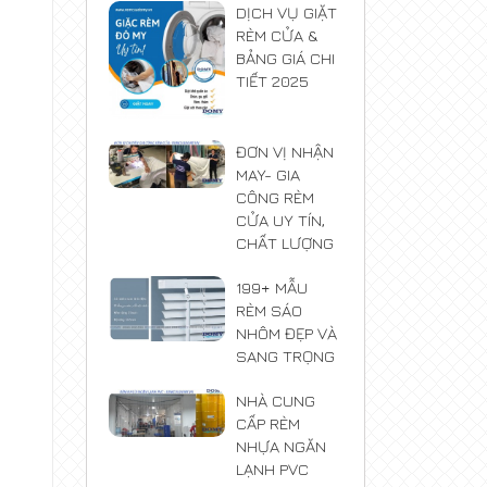
DỊCH VỤ GIẶT
RÈM CỬA &
BẢNG GIÁ CHI
TIẾT 2025
ĐƠN VỊ NHẬN
MAY- GIA
CÔNG RÈM
CỬA UY TÍN,
CHẤT LƯỢNG
199+ MẪU
RÈM SÁO
NHÔM ĐẸP VÀ
SANG TRỌNG
NHÀ CUNG
CẤP RÈM
NHỰA NGĂN
LẠNH PVC