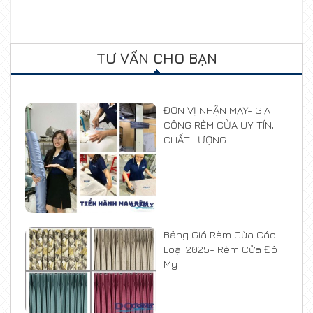
TƯ VẤN CHO BẠN
ĐƠN VỊ NHẬN MAY- GIA
CÔNG RÈM CỬA UY TÍN,
CHẤT LƯỢNG
Bảng Giá Rèm Cửa Các
Loại 2025- Rèm Cửa Đô
My