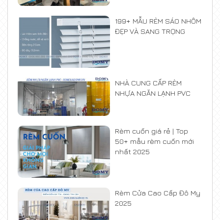
199+ MẪU RÈM SÁO NHÔM
ĐẸP VÀ SANG TRỌNG
NHÀ CUNG CẤP RÈM
NHỰA NGĂN LẠNH PVC
Rèm cuốn giá rẻ | Top
50+ mẫu rèm cuốn mới
nhất 2025
Rèm Cửa Cao Cấp Đô My
2025