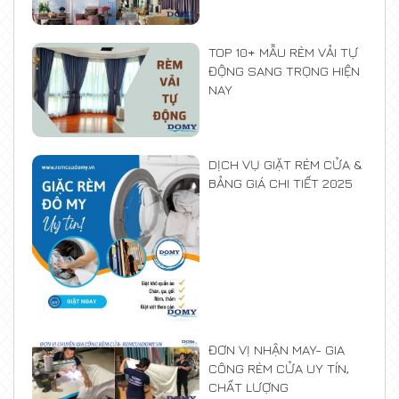
TOP 10+ MẪU RÈM VẢI TỰ
ĐỘNG SANG TRỌNG HIỆN
NAY
DỊCH VỤ GIẶT RÈM CỬA &
BẢNG GIÁ CHI TIẾT 2025
ĐƠN VỊ NHẬN MAY- GIA
CÔNG RÈM CỬA UY TÍN,
CHẤT LƯỢNG