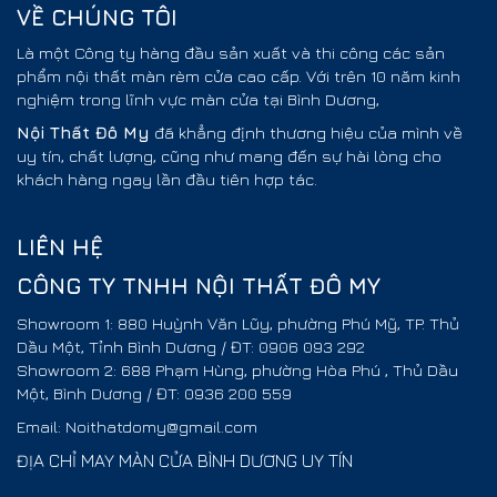
VỀ CHÚNG TÔI
Là một Công ty hàng đầu sản xuất và thi công các sản
phẩm nội thất màn rèm cửa cao cấp. Với trên 10 năm kinh
nghiệm trong lĩnh vực màn cửa tại Bình Dương,
Nội Thất
Đô My
đã khẳng định thương hiệu của mình về
uy tín, chất lượng, cũng như mang đến sự hài lòng cho
khách hàng ngay lần đầu tiên hợp tác.
LIÊN HỆ
CÔNG TY TNHH NỘI THẤT ĐÔ MY
Showroom 1: 880 Huỳnh Văn Lũy, phường Phú Mỹ, TP. Thủ
Dầu Một, Tỉnh Bình Dương / ĐT: 0906 093 292
Showroom 2: 688 Phạm Hùng, phường Hòa Phú , Thủ Dầu
Một, Bình Dương / ĐT: 0936 200 559
Email: Noithatdomy@gmail.com
ĐỊA CHỈ MAY MÀN CỬA BÌNH DƯƠNG UY TÍN