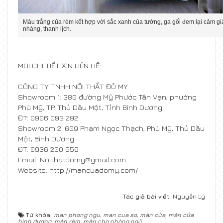
Màu trắng của rèm kết hợp với sắc xanh của tường, ga gối đem lại cảm g
nhàng, thanh lịch.
MOI CHI TIẾT XIN LIÊN HỆ:
CÔNG TY TNHH NỘI THẤT ĐÔ MY
Showroom 1: 380 đường Mỹ Phước Tân Vạn, phường
Phú Mỹ, TP. Thủ Dầu Một, Tỉnh Bình Dương
ĐT: 0906 093 292
Showroom 2: 609 Phạm Ngọc Thạch, Phú Mỹ, Thủ Dầu
Một, Bình Dương
ĐT: 0936 200 559
Email: Noithatdomy@gmail.com
Website:
http://mancuadomy.com/
Tác giả bài viết:
Nguyễn Lý
Từ khóa:
man phong ngu
,
man cua so
,
màn cửa
,
màn cửa
bình dương
,
màn rèm
,
màn cho phòng ngủ