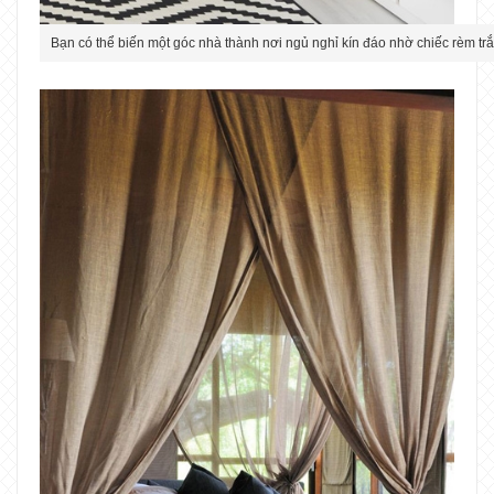
Bạn có thể biến một góc nhà thành nơi ngủ nghỉ kín đáo nhờ chiếc rèm tr